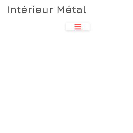
Intérieur Métal
Atelier de métallerie
& aménagements d'espace
Contact
13 Impasse Michel Ange
31200 Toulouse