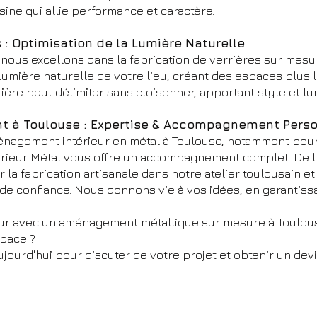
sine qui allie performance et caractère.
s : Optimisation de la Lumière Naturelle
nous excellons dans la fabrication de verrières sur mesur
lumière naturelle de votre lieu, créant des espaces plus 
ère peut délimiter sans cloisonner, apportant style et lum
t à Toulouse : Expertise & Accompagnement Perso
ménagement intérieur en métal à Toulouse, notamment pour
térieur Métal vous offre un accompagnement complet. De l'é
la fabrication artisanale dans notre atelier toulousain et l
e confiance. Nous donnons vie à vos idées, en garantiss
ieur avec un aménagement métallique sur mesure à Toulou
space ?
jourd'hui pour discuter de votre projet et obtenir un devis