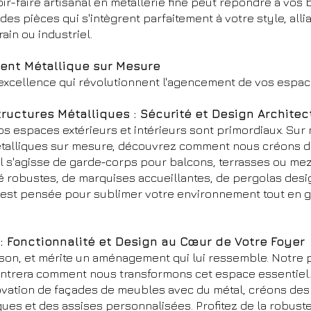
-faire artisanal en métallerie fine peut répondre à vos b
s pièces qui s'intègrent parfaitement à votre style, alli
in ou industriel.
nt Métallique sur Mesure
xcellence qui révolutionnent l'agencement de vos espac
ructures Métalliques : Sécurité et Design Architec
vos espaces extérieurs et intérieurs sont primordiaux. Su
étalliques sur mesure, découvrez comment nous créons d
u'il s'agisse de garde-corps pour balcons, terrasses ou m
té robustes, de marquises accueillantes, de pergolas desi
 est pensée pour sublimer votre environnement tout en ga
 : Fonctionnalité et Design au Cœur de Votre Foyer
ison, et mérite un aménagement qui lui ressemble. Notre 
ntrera comment nous transformons cet espace essentiel.
ovation de façades de meubles avec du métal, créons des 
ques et des assises personnalisées. Profitez de la robuste