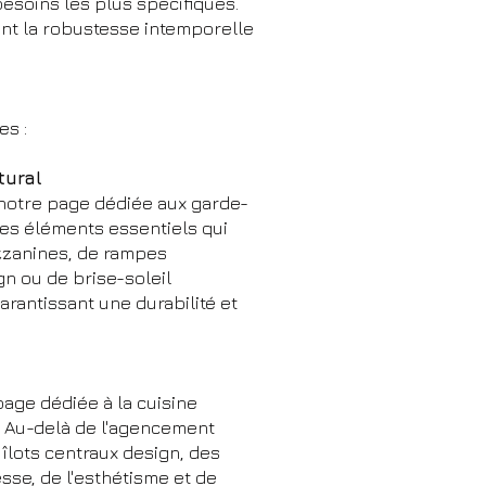
esoins les plus spécifiques.
ant la robustesse intemporelle
es :
tural
r notre page dédiée aux garde-
es éléments essentiels qui
ezzanines, de rampes
gn ou de brise-soleil
rantissant une durabilité et
page dédiée à la cuisine
 Au-delà de l'agencement
îlots centraux design, des
sse, de l'esthétisme et de