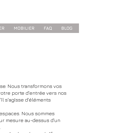
ER
MOBILIER
FAQ
BLOG
ise. Nous transformons vos
votre porte d'entrée vers nos
'il s'agisse d'éléments
ts espaces. Nous sommes
 sur mesure au-dessus d'un
.