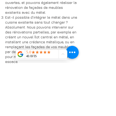
ouvertes, et pouvons également réaliser la
rénovation de façades de meubles
existants avec du métal.
Est-il possible d'intégrer le métal dans une
cuisine existante sans tout changer ?
Absolument. Nous pouvons intervenir sur
des rénovations partielles, par exemple en
créant un nouvel îlot central en métal, en
installant une crédence métallique, ou en
remplaçant les façades de vos meubles
par des versions métalliques sur mesure,
pour moderniser et personnaliser votre
espace.
Le métal en cuisine est-il adapté à tous les
styles ?
Bien que souvent associé au style
industriel, le métal, notamment l'acier, peut
s'intégrer harmonieusement à divers
intérieurs. Avec des finitions appropriées
(brossé, poli, coloré), il apporte une touche
d'élégance minimaliste, moderne ou même
chaleureuse lorsqu'il est combiné au bois.
V. Garde-Corps et Structures