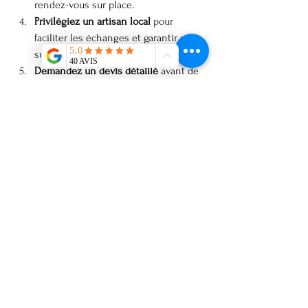
rendez-vous sur place.
Privilégiez un artisan local
 pour 
faciliter les échanges et garantir un 
suivi personnalisé.
Demandez un devis détaillé
 avant de 
vous engager.
Soyez ouvert aux conseils
 de l’artisan, 
son expertise est précieuse.
Planifiez les délais
 en tenant compte 
des étapes de fabrication et de pose.
En suivant ces étapes, vous mettez toutes 
les chances de votre côté pour obtenir un 
résultat à la hauteur de vos attentes.
L’artisanat métallique, 
un choix durable et 
esthétique