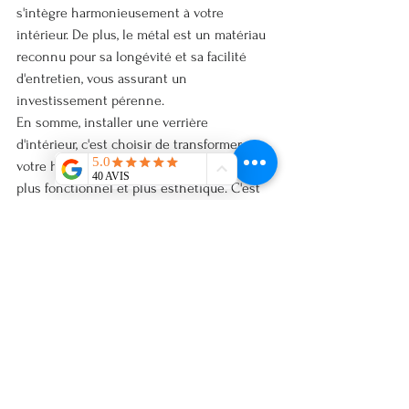
s'intègre harmonieusement à votre 
intérieur. De plus, le métal est un matériau 
reconnu pour sa longévité et sa facilité 
d'entretien, vous assurant un 
investissement pérenne.
En somme, installer une verrière 
d'intérieur, c'est choisir de transformer 
votre habitation en un lieu plus lumineux, 
plus fonctionnel et plus esthétique. C'est 
une solution moderne qui répond aux 
exigences de vie actuelles tout en ajoutant 
une valeur indéniable à votre patrimoine.
Envie d'en savoir plus sur la manière dont 
une verrière sur mesure pourrait sublimer 
votre intérieur à Toulouse et ses environs ? 
Visitez notre site web dès aujourd'hui pour 
découvrir nos réalisations et discuter de 
votre projet : 
Intérieur Métal - Verrière 
Toulouse